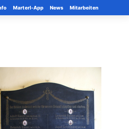
nfo
Marterl-App
News
Mitarbeiten