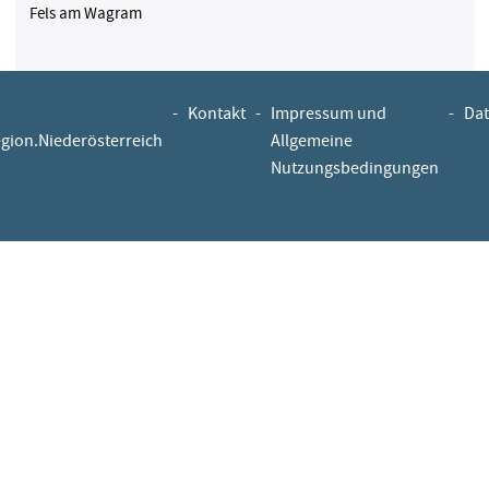
Fels am Wagram
-
Kontakt
-
Impressum und
-
Dat
egion.Niederösterreich
Allgemeine
Nutzungsbedingungen