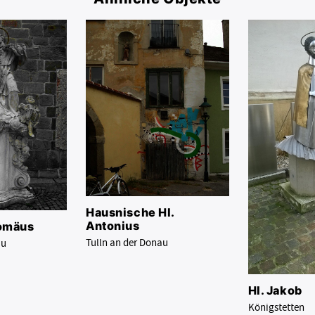
Hausnische Hl.
Antonius
romäus
Tulln an der Donau
au
Hl. Jakob
Königstetten