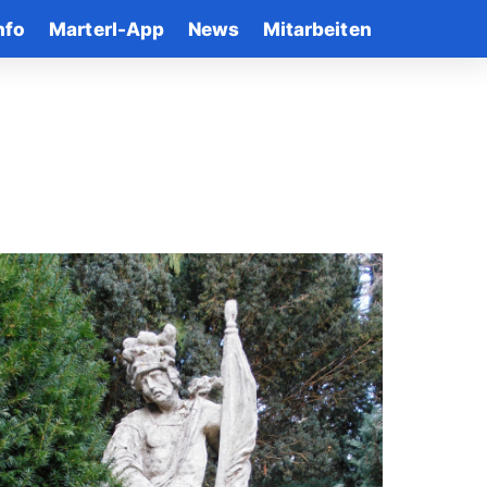
nfo
Marterl-App
News
Mitarbeiten