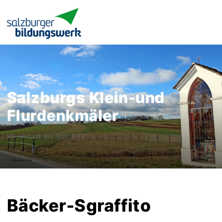
Salzburgs Klein-und
Flurdenkmäler
Bäcker-Sgraffito