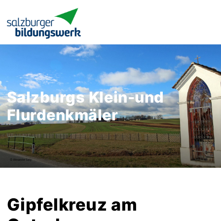
Salzburgs Klein-und
Flurdenkmäler
Gipfelkreuz am