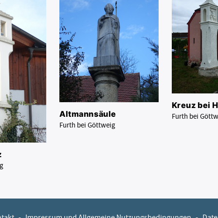
Kreuz bei H
Altmannsäule
Furth bei Gött
Furth bei Göttweig
z
ig
takt
-
Impressum und Allgemeine Nutzungsbedingungen
-
Date