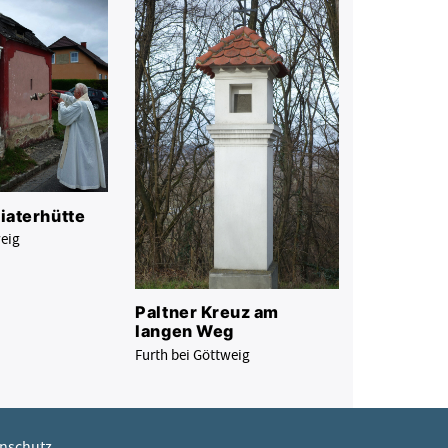
iaterhütte
weig
Paltner Kreuz am
langen Weg
Furth bei Göttweig
nschutz