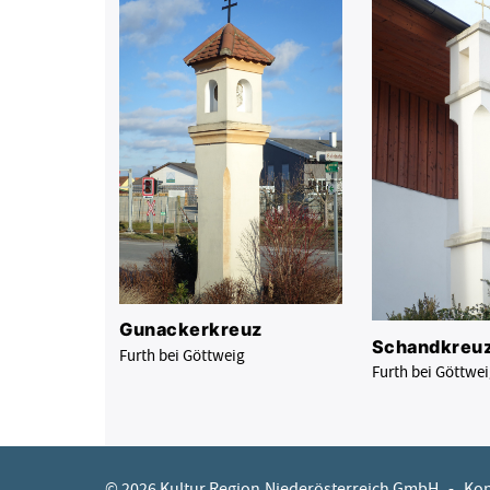
Gunackerkreuz
Schandkreu
Furth bei Göttweig
Furth bei Göttwe
© 2026 Kultur.Region.Niederösterreich GmbH
-
Kon