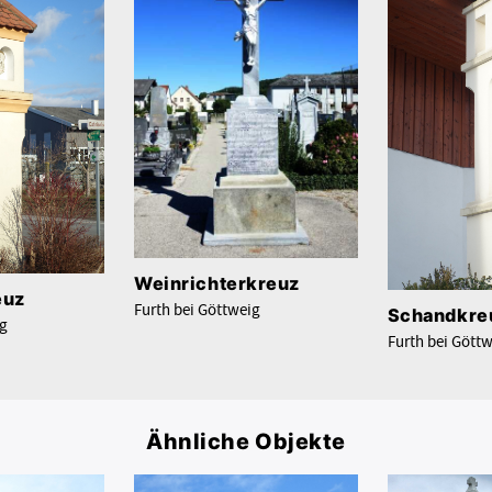
Weinrichterkreuz
euz
Furth bei Göttweig
Schandkre
ig
Furth bei Gött
Ähnliche Objekte