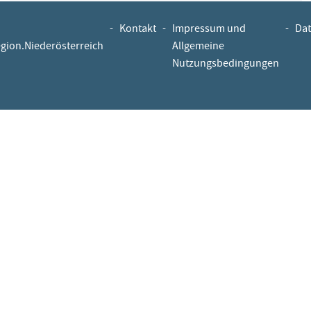
-
Kontakt
-
Impressum und
-
Dat
egion.Niederösterreich
Allgemeine
Nutzungsbedingungen