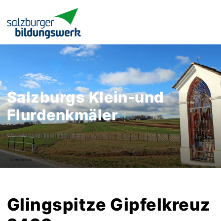
Salzburgs Klein-und
Flurdenkmäler
Glingspitze Gipfelkreuz