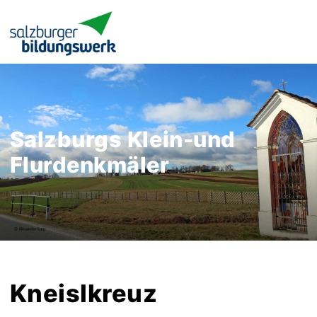
Salzburgs Klein-und
Flurdenkmäler
Kneislkreuz